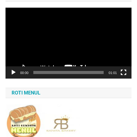
Pemutar
Video
00:00
01:01
ROTI MENUL