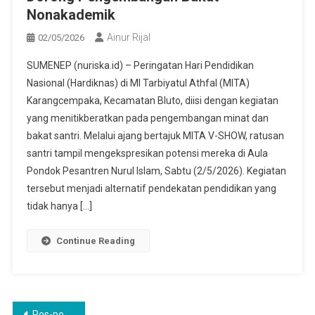
Nonakademik
Ainur Rijal
02/05/2026
SUMENEP (nuriska.id) – Peringatan Hari Pendidikan
Nasional (Hardiknas) di MI Tarbiyatul Athfal (MITA)
Karangcempaka, Kecamatan Bluto, diisi dengan kegiatan
yang menitikberatkan pada pengembangan minat dan
bakat santri. Melalui ajang bertajuk MITA V-SHOW, ratusan
santri tampil mengekspresikan potensi mereka di Aula
Pondok Pesantren Nurul Islam, Sabtu (2/5/2026). Kegiatan
tersebut menjadi alternatif pendekatan pendidikan yang
tidak hanya […]
Continue Reading
Navigasi
Pos-pos lama