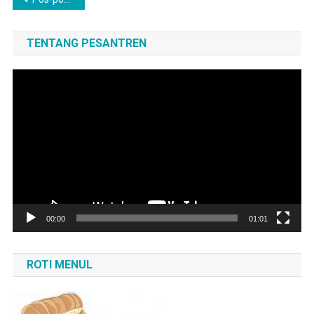
pos
TENTANG PESANTREN
Pemutar
Video
00:00
01:01
ROTI MENUL