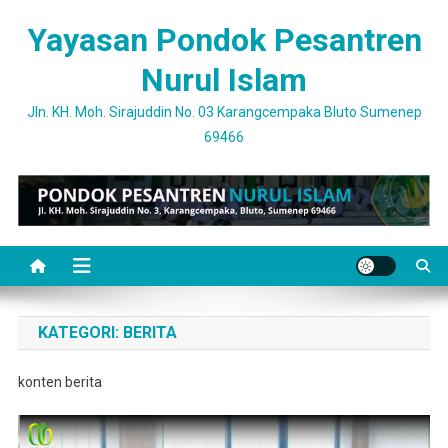
Skip
Yayasan Pondok Pesantren
to
content
Nurul Islam
Jln. KH. Moh. Sirajuddin No. 03 Karangcempaka Bluto Sumenep
69466
KATEGORI:
BERITA
konten berita