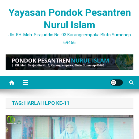
Skip
Yayasan Pondok Pesantren
to
content
Nurul Islam
Jln. KH. Moh. Sirajuddin No. 03 Karangcempaka Bluto Sumenep
69466
TAG:
HARLAH LPQ KE-11