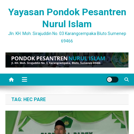
Skip
Yayasan Pondok Pesantren
to
content
Nurul Islam
Jln. KH. Moh. Sirajuddin No. 03 Karangcempaka Bluto Sumenep
69466
TAG:
HEC PARE