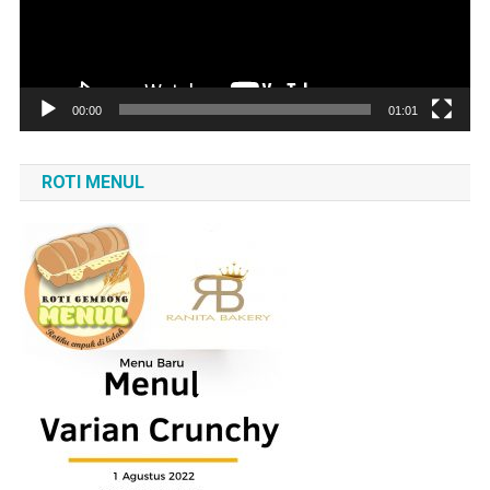
00:00
01:01
ROTI MENUL