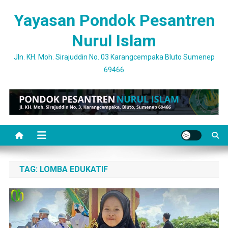
Skip
Yayasan Pondok Pesantren
to
content
Nurul Islam
Jln. KH. Moh. Sirajuddin No. 03 Karangcempaka Bluto Sumenep
69466
TAG:
LOMBA EDUKATIF