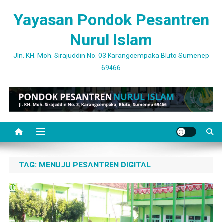
Skip
Yayasan Pondok Pesantren
to
content
Nurul Islam
Jln. KH. Moh. Sirajuddin No. 03 Karangcempaka Bluto Sumenep
69466
TAG:
MENUJU PESANTREN DIGITAL