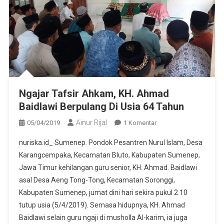
Ngajar Tafsir Ahkam, KH. Ahmad
Baidlawi Berpulang Di Usia 64 Tahun
Ainur Rijal
Pada
05/04/2019
1 Komentar
Ngajar
nuriska.id_ Sumenep. Pondok Pesantren Nurul Islam, Desa
Tafsir
Karangcempaka, Kecamatan Bluto, Kabupaten Sumenep,
Ahkam,
Jawa Timur kehilangan guru senior, KH. Ahmad. Baidlawi
KH.
asal Desa Aeng Tong-Tong, Kecamatan Soronggi,
Ahmad
Baidlawi
Kabupaten Sumenep, jumat dini hari sekira pukul 2.10
Berpulang
tutup usia (5/4/2019). Semasa hidupnya, KH. Ahmad
Di
Baidlawi selain guru ngaji di musholla Al-karim, ia juga