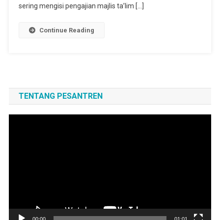
Usia
sering mengisi pengajian majlis ta’lim […]
64
Tahun
Continue Reading
TENTANG PESANTREN
Pemutar
Video
00:00
01:01