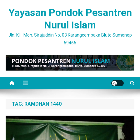
Skip
Yayasan Pondok Pesantren
to
content
Nurul Islam
Jln. KH. Moh. Sirajuddin No. 03 Karangcempaka Bluto Sumenep
69466
TAG:
RAMDHAN 1440