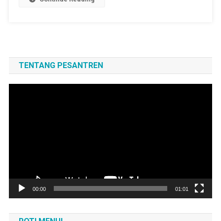
TENTANG PESANTREN
Pemutar
Video
00:00
01:01