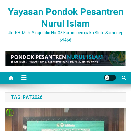
Skip
Yayasan Pondok Pesantren
to
content
Nurul Islam
Jln. KH. Moh. Sirajuddin No. 03 Karangcempaka Bluto Sumenep
69466
TAG:
RAT2026