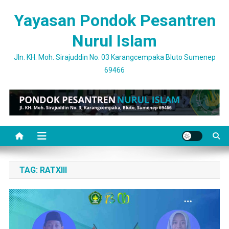
Skip
Yayasan Pondok Pesantren
to
content
Nurul Islam
Jln. KH. Moh. Sirajuddin No. 03 Karangcempaka Bluto Sumenep
69466
TAG:
RATXIII