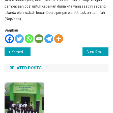
pembacaan doa’ untuk kebaikan dunia kita yang saat ini sedang
dilanda oleh wabah besar. Doa dipimpin oleh Ustadzah Lathifah.
(Nop/ana)
Bagikan
Navigasi
Kemeriahan Peringatan HSN Ponpes Nurul Islam Karangcempaka
Guru Kita, K.Muarif BA Wafat
pos
RELATED POSTS