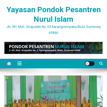
Skip
Yayasan Pondok Pesantren
to
content
Nurul Islam
Jln. KH. Moh. Sirajuddin No. 03 Karangcempaka Bluto Sumenep
69466