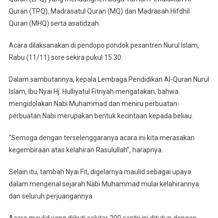
Quran (TPQ), Madrasatul Quran (MQ) dan Madrasah Hifdhil
Quran (MHQ) serta asatidzah.
Acara dilaksanakan di pendopo pondok pesantren Nurul Islam,
Rabu (11/11) sore sekira pukul 15.30.
Dalam sambutannya, kepala Lembaga Pendidikan Al-Quran Nurul
Islam, Ibu Nyai Hj. Hulliyatul Fitriyah mengatakan, bahwa
mengidolakan Nabi Muhammad dan meniru perbuatan-
perbuatan Nabi merupakan bentuk kecintaan kepada beliau.
“Semoga dengan terselenggaranya acara ini kita merasakan
kegembiraan atas kelahiran Rasulullah”, harapnya.
Selain itu, tambah Nyai Fit, digelarnya maulid sebagai upaya
dalam mengenal sejarah Nabi Muhammad mulai kelahirannya
dan seluruh perjuangannya.
Acara maulid yang diikuti sekitar 200 santri ini ditutup dengan