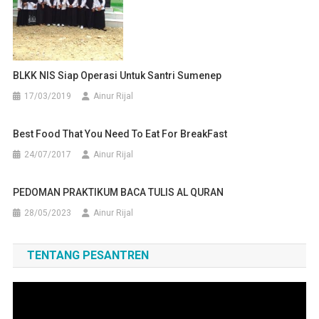
BLKK NIS Siap Operasi Untuk Santri Sumenep
17/03/2019
Ainur Rijal
Best Food That You Need To Eat For BreakFast
24/07/2017
Ainur Rijal
PEDOMAN PRAKTIKUM BACA TULIS AL QURAN
28/05/2023
Ainur Rijal
TENTANG PESANTREN
Pemutar
Video