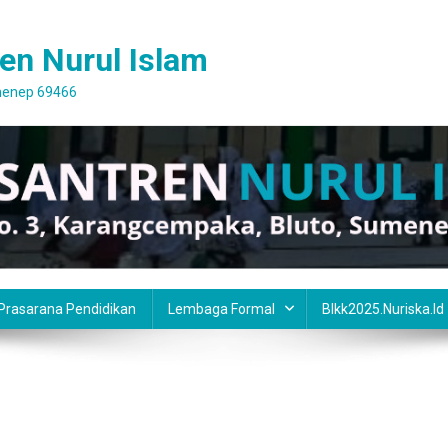
en Nurul Islam
umenep 69466
 Prasarana Pendidikan
Lembaga Formal
Blkk2025.nuriska.id