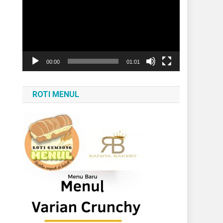
Video
00:00
01:01
ROTI MENUL