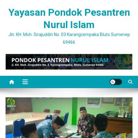
Skip
Yayasan Pondok Pesantren
to
content
Nurul Islam
Jln. KH. Moh. Sirajuddin No. 03 Karangcempaka Bluto Sumenep
69466