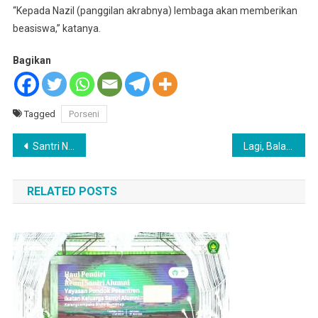
“Kepada Nazil (panggilan akrabnya) lembaga akan memberikan
beasiswa,” katanya.
Bagikan
Tagged
Porseni
Navigasi
Santri Nurul Islam Juara 2 Lomba Catur Tingkat Kabupaten
Lagi, Balai Latihan Kerja Komunitas Nurul Islam Sumenep Dapat Program Latihan; Ini Jadwal Pelaksanaannya
pos
RELATED POSTS