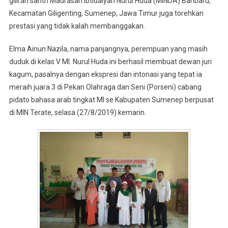
giliran santri Madrasah Ibtidaiyah Nurul Huda (MINDA) Banbaru,
Kecamatan Giligenting, Sumenep, Jawa Timur juga torehkan
prestasi yang tidak kalah membanggakan.
Elma Ainun Nazila, nama panjangnya, perempuan yang masih
duduk di kelas V MI. Nurul Huda ini berhasil membuat dewan juri
kagum, pasalnya dengan ekspresi dan intonasi yang tepat ia
meraih juara 3 di Pekan Olahraga dan Seni (Porseni) cabang
pidato bahasa arab tingkat MI se Kabupaten Sumenep berpusat
di MIN Terate, selasa (27/8/2019) kemarin.