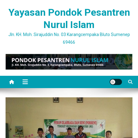
Skip
Yayasan Pondok Pesantren
to
content
Nurul Islam
Jln. KH. Moh. Sirajuddin No. 03 Karangcempaka Bluto Sumenep
69466