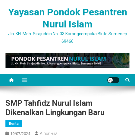
Skip
Yayasan Pondok Pesantren
to
content
Nurul Islam
Jln. KH. Moh. Sirajuddin No. 03 Karangcempaka Bluto Sumenep
69466
SMP Tahfidz Nurul Islam
Dikenalkan Lingkungan Baru
Berita
Ainur Rijal
19/07/2024