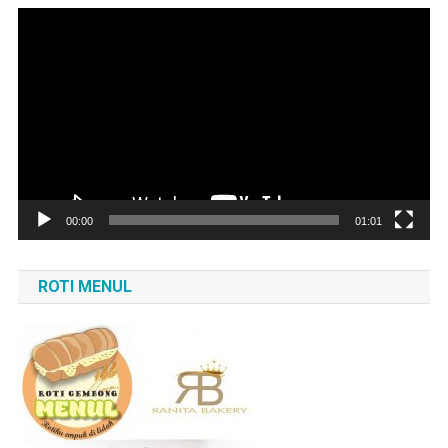
Pemutar
Video
00:00
01:01
ROTI MENUL