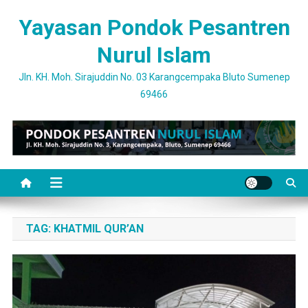
Skip
Yayasan Pondok Pesantren
to
content
Nurul Islam
Jln. KH. Moh. Sirajuddin No. 03 Karangcempaka Bluto Sumenep
69466
TAG:
KHATMIL QUR’AN