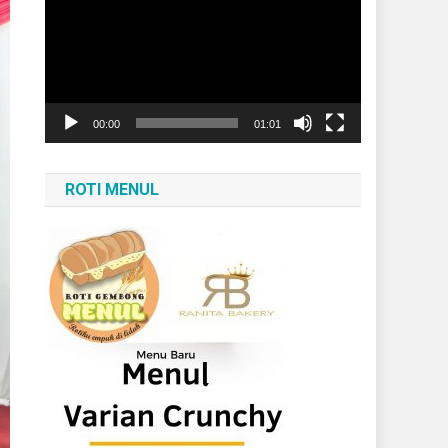
Video
00:00
01:01
ROTI MENUL