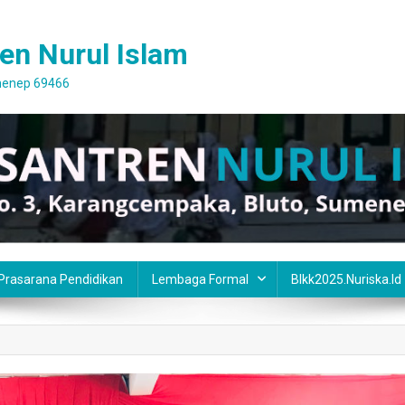
en Nurul Islam
umenep 69466
 Prasarana Pendidikan
Lembaga Formal
Blkk2025.nuriska.id