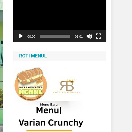
Video
00:00
01:01
ROTI MENUL