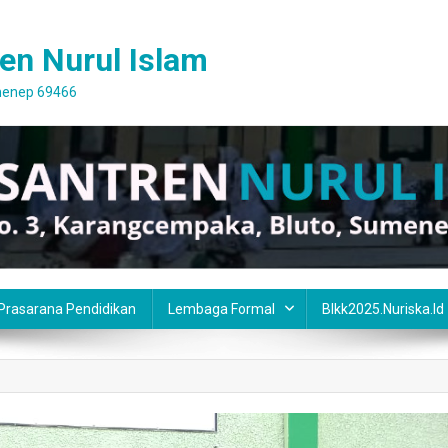
en Nurul Islam
umenep 69466
 Prasarana Pendidikan
Lembaga Formal
Blkk2025.nuriska.id