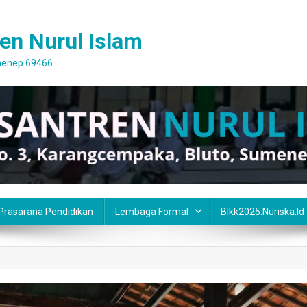
en Nurul Islam
umenep 69466
 Prasarana Pendidikan
Lembaga Formal
Blkk2025.nuriska.id