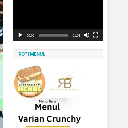
Video
00:00
01:01
ROTI MENUL