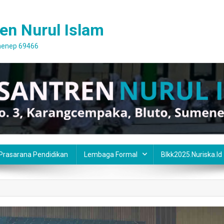
en Nurul Islam
umenep 69466
 Prasarana Pendidikan
Lembaga Formal
Blkk2025.nuriska.id