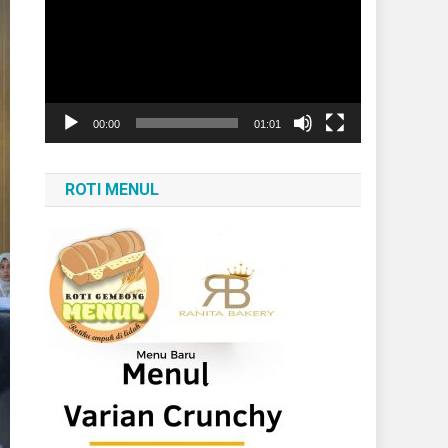
Video
00:00
01:01
ROTI MENUL