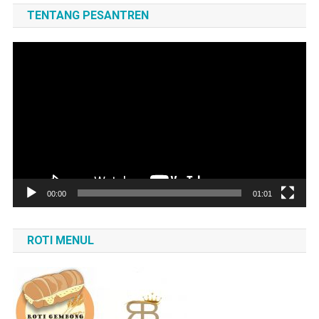
TENTANG PESANTREN
Pemutar
Video
00:00
01:01
ROTI MENUL