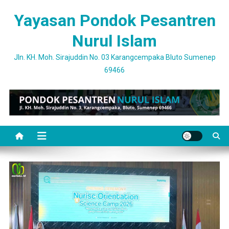
Skip
Yayasan Pondok Pesantren
to
content
Nurul Islam
Jln. KH. Moh. Sirajuddin No. 03 Karangcempaka Bluto Sumenep
69466