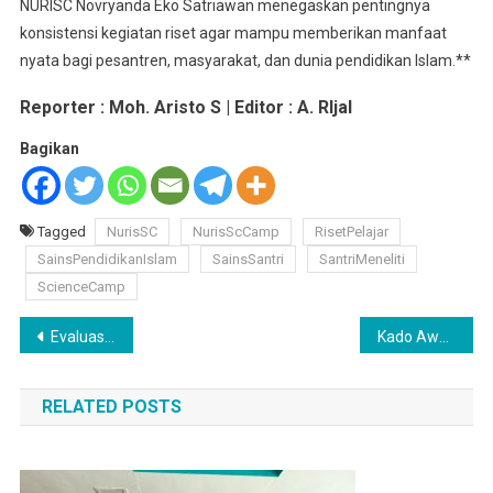
NURISC Novryanda Eko Satriawan menegaskan pentingnya
konsistensi kegiatan riset agar mampu memberikan manfaat
nyata bagi pesantren, masyarakat, dan dunia pendidikan Islam.**
Reporter : Moh. Aristo S | Editor : A. RIjal
Bagikan
Tagged
NurisSC
NurisScCamp
RisetPelajar
SainsPendidikanIslam
SainsSantri
SantriMeneliti
ScienceCamp
Navigasi
Evaluasi Semester Ganjil, Pondok Pesantren Nurul Islam Gelar Temu Wali Santri dan Anugerah Prestasi
Kado Awal Tahun 2026, Santri MA Nurul Islam Raih Silver Medal dan Best Presentation di Lomba Proposal Penelitian Nasional
pos
RELATED POSTS