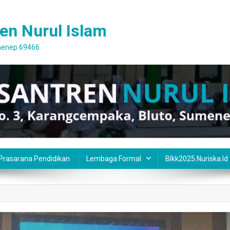
en Nurul Islam
umenep 69466
 Prasarana Pendidikan
Lembaga Formal
Blkk2025.nuriska.id