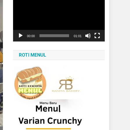
Video
00:00
01:01
ROTI MENUL