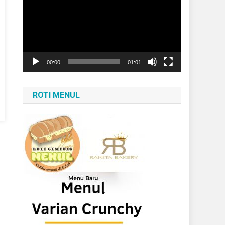
Video
00:00
01:01
ROTI MENUL