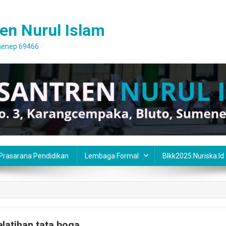
en Nurul Islam
umenep 69466
 Prasarana Pendidikan
Lembaga Formal
Blkk2025.nuriska.id
latihan tata boga