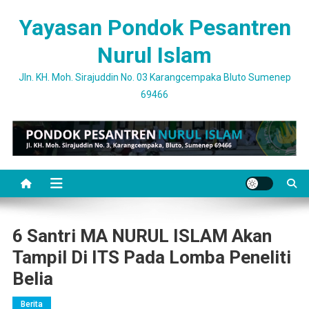
Skip
Yayasan Pondok Pesantren
to
content
Nurul Islam
Jln. KH. Moh. Sirajuddin No. 03 Karangcempaka Bluto Sumenep
69466
6 Santri MA NURUL ISLAM Akan
Tampil Di ITS Pada Lomba Peneliti
Belia
Berita