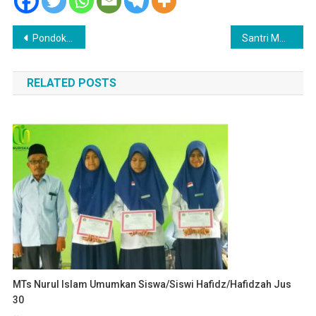
Navigasi
Pondok Transit Nurul Islam merayakan Pontrans-fest III.
Santri MA Nurul Islam meraih penghargaan di Lomba AKS Se-Madura
pos
RELATED POSTS
MTs Nurul Islam Umumkan Siswa/Siswi Hafidz/Hafidzah Jus
30