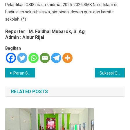
Pelantikan OSIS masa khidmat 2025-2026 SMK Nurul Islam di
hadiri oleh seluruh siswa, pimpinan, dewan guru dan komite
sekolah. (*)
Reporter : M. Faidhal Mubarok, S. Ag
Admin : Ainur Rijal
Bagikan
Navigasi
Peran Siswa dalam Menghilangkan Bullying di Sekolah
Suksesi OSIS Periode 2025 -2026, SMK Nurul Islam Bluto Gelar MUBES
pos
RELATED POSTS