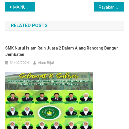
Navigasi
MA NURUL ISLAM Sambut Kemerdekaan dengan Berbagai Lomba
Rayakan HUT RI Ke-77 ; Santri MI Tarbiyatul Athfal Ikut Memeriahkan Lomba Mewarnai Nuriska.id
pos
RELATED POSTS
SMK Nurul Islam Raih Juara 2 Dalam Ajang Rancang Bangun
Jembatan
31/10/2024
Ainur Rijal