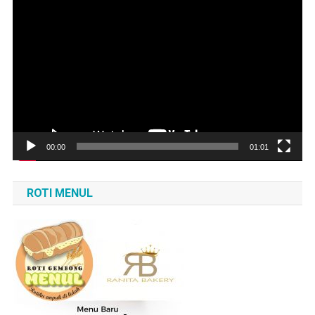
Pemutar
Video
00:00
01:01
ROTI MENUL