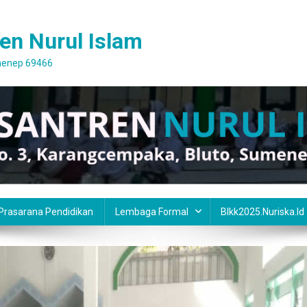
en Nurul Islam
umenep 69466
 Prasarana Pendidikan
Lembaga Formal
Blkk2025.nuriska.id