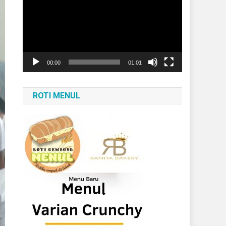
Video
00:00
01:01
ROTI MENUL