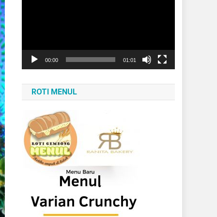
Video
00:00
01:01
ROTI MENUL