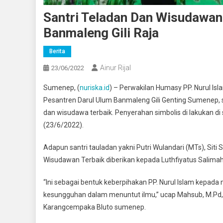
Santri Teladan Dan Wisudawan 
Banmaleng Gili Raja
Berita
Ainur Rijal
23/06/2022
Sumenep, (
nuriska.id
) – Perwakilan Humasy PP. Nurul Is
Pesantren Darul Ulum Banmaleng Gili Genting Sumenep, s
dan wisudawa terbaik. Penyerahan simbolis di lakukan d
(23/6/2022).
Adapun santri tauladan yakni Putri Wulandari (MTs), Sit
Wisudawan Terbaik diberikan kepada Luthfiyatus Salima
“Ini sebagai bentuk keberpihakan PP. Nurul Islam kepad
kesungguhan dalam menuntut ilmu,” ucap Mahsub, M.Pd, 
Karangcempaka Bluto sumenep.