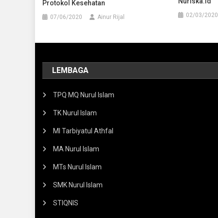
Nuriska.id
Protokol Kesehatan
02/03/2020
07/06/2020
Ainur Rijal
LEMBAGA
TPQ MQ Nurul Islam
TK Nurul Islam
MI Tarbiyatul Athfal
MA Nurul Islam
MTs Nurul Islam
SMK Nurul Islam
STIQNIS