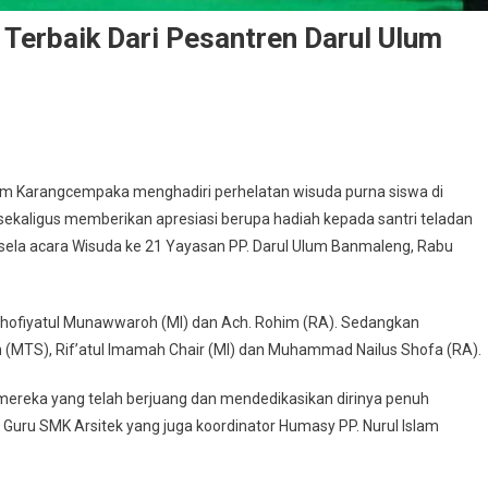
Terbaik Dari Pesantren Darul Ulum
lam Karangcempaka menghadiri perhelatan wisuda purna siswa di
ekaligus memberikan apresiasi berupa hadiah kepada santri teladan
i sela acara Wisuda ke 21 Yayasan PP. Darul Ulum Banmaleng, Rabu
i Shofiyatul Munawwaroh (MI) dan Ach. Rohim (RA). Sedangkan
h (MTS), Rif’atul Imamah Chair (MI) dan Muhammad Nailus Shofa (RA).
a mereka yang telah berjuang dan mendedikasikan dirinya penuh
Guru SMK Arsitek yang juga koordinator Humasy PP. Nurul Islam