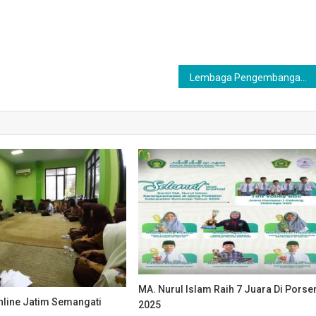
Lembaga Pengembangan Bahasa Asing (LPBA) Gelar Acara Pembagian Raport
MA. Nurul IsIam Raih 7 Juara Di Porse
nline Jatim Semangati
2025