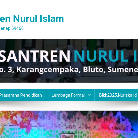
en Nurul Islam
umenep 69466
 Prasarana Pendidikan
Lembaga Formal
Blkk2025.nuriska.id