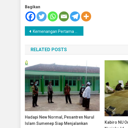
Bagikan
Navigasi
Kemenangan Pertama Tim Nuriska FC pada Piala Kasad Liga Santri 2022
pos
RELATED POSTS
Hadapi New Normal, Pesantren Nurul
Kabiro NU O
Islam Sumenep Siap Menjalankan