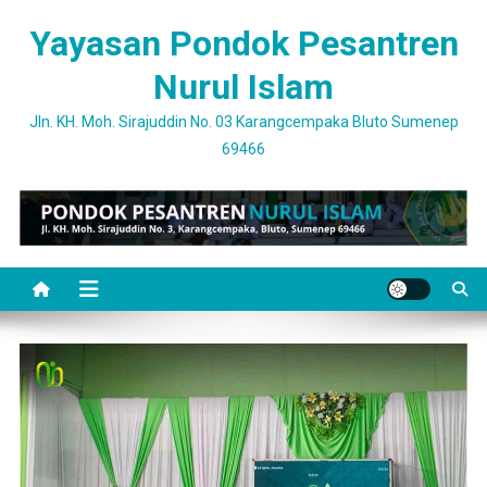
Skip
Yayasan Pondok Pesantren
to
content
Nurul Islam
Jln. KH. Moh. Sirajuddin No. 03 Karangcempaka Bluto Sumenep
69466