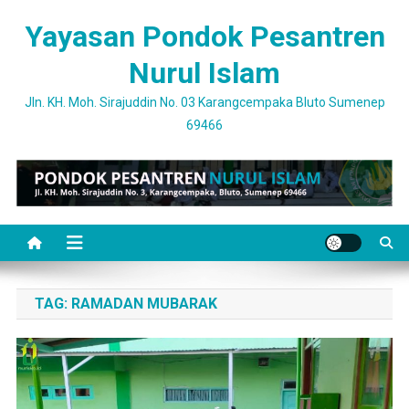
Skip
Yayasan Pondok Pesantren
to
content
Nurul Islam
Jln. KH. Moh. Sirajuddin No. 03 Karangcempaka Bluto Sumenep
69466
TAG:
RAMADAN MUBARAK