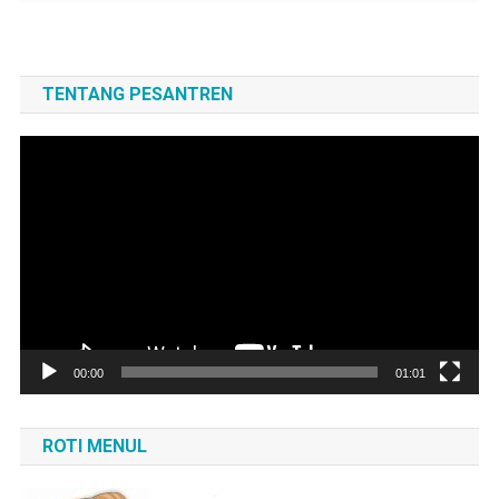
TENTANG PESANTREN
Pemutar
Video
00:00
01:01
ROTI MENUL