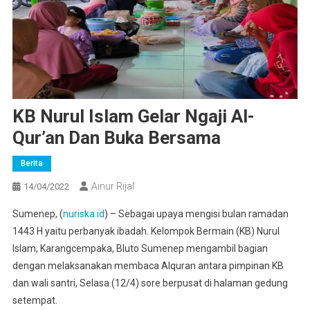
KB Nurul Islam Gelar Ngaji Al-
Qur’an Dan Buka Bersama
Berita
Ainur Rijal
14/04/2022
Sumenep, (
nuriska.id
) – Sebagai upaya mengisi bulan ramadan
1443 H yaitu perbanyak ibadah. Kelompok Bermain (KB) Nurul
Islam, Karangcempaka, Bluto Sumenep mengambil bagian
dengan melaksanakan membaca Alquran antara pimpinan KB
dan wali santri, Selasa (12/4) sore berpusat di halaman gedung
setempat.