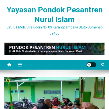
Skip
Yayasan Pondok Pesantren
to
content
Nurul Islam
Jln. KH. Moh. Sirajuddin No. 03 Karangcempaka Bluto Sumenep
69466