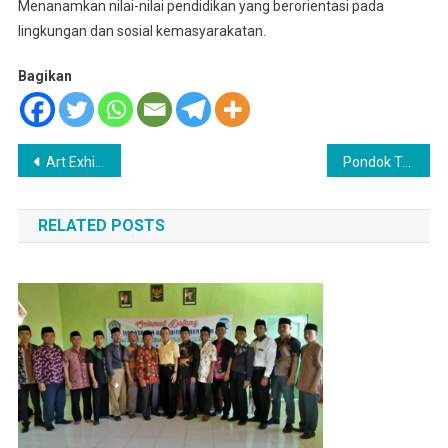
Menanamkan nilai-nilai pendidikan yang berorientasi pada
lingkungan dan sosial kemasyarakatan.
Bagikan
Navigasi
Art Exhibition Going To Start This Week
Pondok Tercinta
pos
RELATED POSTS