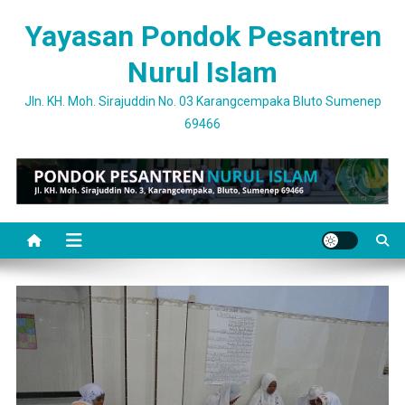
Skip
Yayasan Pondok Pesantren
to
content
Nurul Islam
Jln. KH. Moh. Sirajuddin No. 03 Karangcempaka Bluto Sumenep
69466