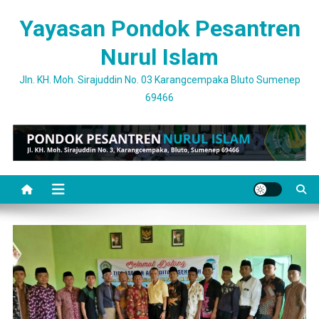
Skip
Yayasan Pondok Pesantren
to
content
Nurul Islam
Jln. KH. Moh. Sirajuddin No. 03 Karangcempaka Bluto Sumenep
69466