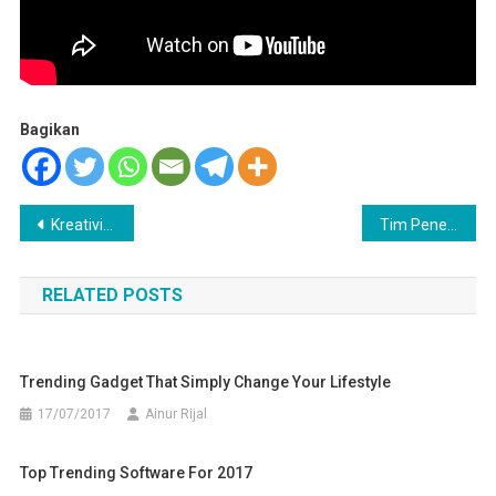
Bagikan
Navigasi
Kreativitas Santri Warnai Wisuda XXXVI Ponpes Nurul Islam
Tim Peneliti NURISC MA Nurul Islam Kembangkan Riset Potensi Sambiloto sebagai Kandidat Terapi Kanker Payudara
pos
RELATED POSTS
Trending Gadget That Simply Change Your Lifestyle
17/07/2017
Ainur Rijal
Top Trending Software For 2017