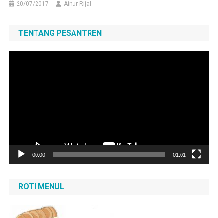
20/07/2017
Ainur Rijal
TENTANG PESANTREN
Pemutar
Video
00:00
01:01
ROTI MENUL