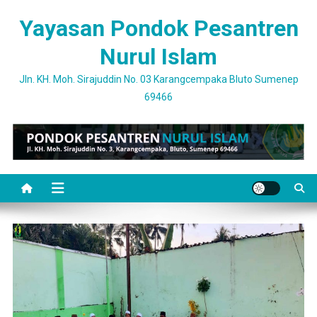
Skip
Yayasan Pondok Pesantren
to
content
Nurul Islam
Jln. KH. Moh. Sirajuddin No. 03 Karangcempaka Bluto Sumenep
69466