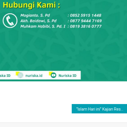
“Islam Hari ini” Kajian Resentif terhadap buku Fragmentasi Ortodoksi Islam “Membongkar Akar Sekularisme”