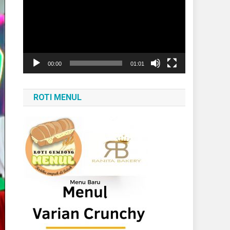
Video
00:00
01:01
ROTI MENUL