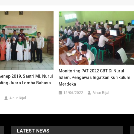
Monitoring PAT 2022 CBT Di Nurul
nep 2019, Santri MI. Nurul
Islam, Pengawas Ingatkan Kurikulum
nting Juara Lomba Bahasa
Merdeka
15/06/2022
Ainur Rijal
Ainur Rijal
LATEST NEWS