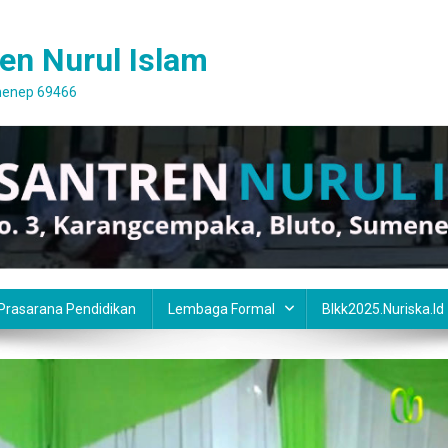
en Nurul Islam
umenep 69466
 Prasarana Pendidikan
Lembaga Formal
Blkk2025.nuriska.id