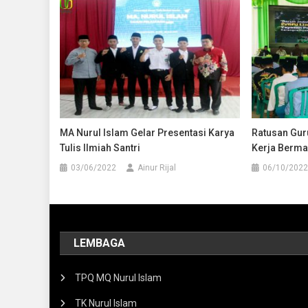
MA Nurul Islam Gelar Presentasi Karya
Ratusan Gur
Tulis Ilmiah Santri
Kerja Berma
03/06/2022
Ainur Rijal
06/10/2022
LEMBAGA
TPQ MQ Nurul Islam
TK Nurul Islam