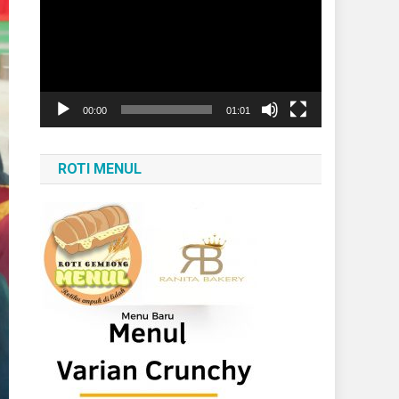
Video
00:00
01:01
ROTI MENUL