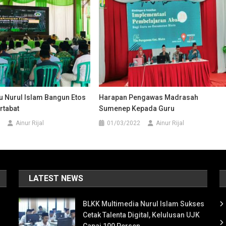
u Nurul Islam Bangun Etos
Harapan Pengawas Madrasah
rtabat
Sumenep Kepada Guru
Ainur Rijal
01/03/2022
Ainur Rijal
LATEST NEWS
BLKK Multimedia Nurul Islam Sukses
Cetak Talenta Digital, Kelulusan UJK
Capai 100 Persen