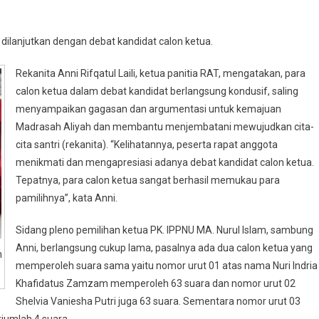
 dilanjutkan dengan debat kandidat calon ketua.
Rekanita Anni Rifqatul Laili, ketua panitia RAT, mengatakan, para
calon ketua dalam debat kandidat berlangsung kondusif, saling
menyampaikan gagasan dan argumentasi untuk kemajuan
Madrasah Aliyah dan membantu menjembatani mewujudkan cita-
cita santri (rekanita). “Kelihatannya, peserta rapat anggota
menikmati dan mengapresiasi adanya debat kandidat calon ketua.
Tepatnya, para calon ketua sangat berhasil memukau para
pamilihnya”, kata Anni.
Sidang pleno pemilihan ketua PK. IPPNU MA. Nurul Islam, sambung
Anni, berlangsung cukup lama, pasalnya ada dua calon ketua yang
n
memperoleh suara sama yaitu nomor urut 01 atas nama Nuri Indria
Khafidatus Zamzam memperoleh 63 suara dan nomor urut 02
Shelvia Vaniesha Putri juga 63 suara. Sementara nomor urut 03
rjumlah 4 suara.