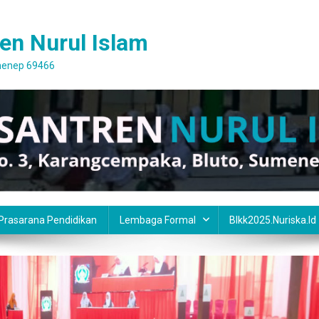
en Nurul Islam
umenep 69466
 Prasarana Pendidikan
Lembaga Formal
Blkk2025.nuriska.id