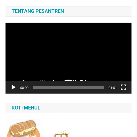
TENTANG PESANTREN
Pemutar
Video
00:00
01:01
ROTI MENUL