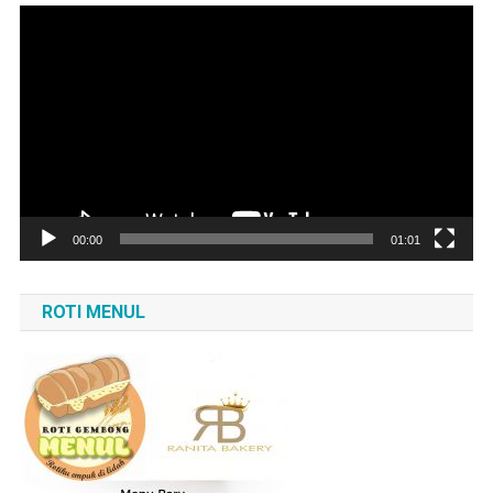
Pemutar
Video
00:00
01:01
ROTI MENUL