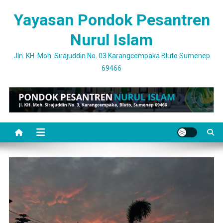
Skip
Yayasan Pondok Pesantren
to
content
Nurul Islam
Jln. KH. Moh. Sirajuddin No. 03 Karangcempaka Bluto Sumenep
69466