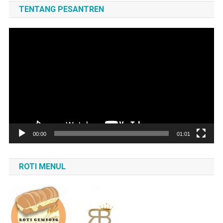
TENTANG PESANTREN
Pemutar
Video
00:00
01:01
ROTI MENUL