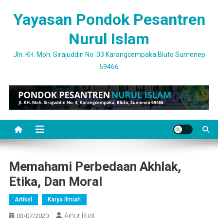
Skip
Yayasan Pondok Pesantren
to
content
Nurul Islam
Jln. KH. Moh. Sirajuddin No. 03 Karangcempaka Bluto Sumenep
69466
Memahami Perbedaan Akhlak,
Etika, Dan Moral
Artikel
Karya Ilmiah
Ainur Rijal
03/07/2020