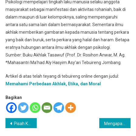
Psikologi mempelajari tingkah laku manusia selaku anggota
masyarakat sebagai manifestasi dan aktivitas rohaniah, baik di
dalam maupun di luar kelompoknya, saling mempengaruhi
antara satu sama lain dalam bermasyarakat. Sementara ilmu
akhlak memberikan gambaran kepada manusia tentang perkara
yang baik dan buruk, serta perkara yang halal dan haram. Betapa
eratnya hubungan antara ilmu akhlak dengan psikologi.
Sumber: Buku Akhlak Tasawuf (Prof. Dr. Rosihon Anwar, M. Ag.
*Mahasantri Ma’had Aly Hasyim Asy’ari Tebuireng Jombang.
Artikel di atas telah teyang di tebuireng online dengan judul:
Memahami Perbedaan Akhlak, Etika, dan Moral
Bagikan
Navigasi
Pisah Kenang Kelas Akhir IPPNU Nurul Islam; Berhenti Ngerumpi, Gapailah Mimpi
Mengapa Harus di Pesantren?
pos